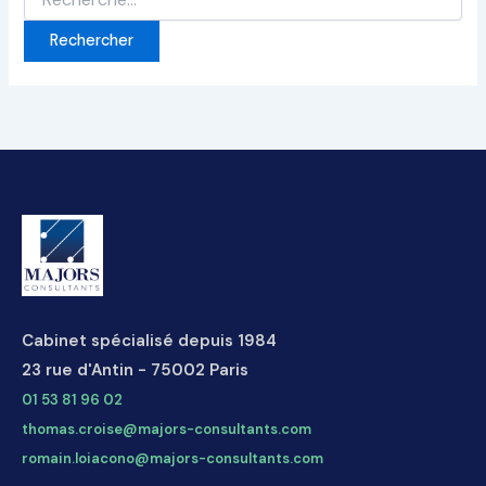
Cabinet spécialisé depuis 1984
23 rue d'Antin - 75002 Paris
01 53 81 96 02
thomas.croise@majors-consultants.com
romain.loiacono@majors-consultants.com