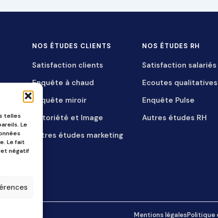
NOS ÉTUDES CLIENTS
NOS ÉTUDES RH
Satisfaction clients
Satisfaction salariés
Enquête à chaud
Ecoutes qualitatives
Enquête miroir
Enquête Pulse
s telles
Notoriété et Image
Autres études RH
areils. Le
données
Autres études marketing
. Le fait
et négatif
férences
ervés
Mentions légales
Politique 