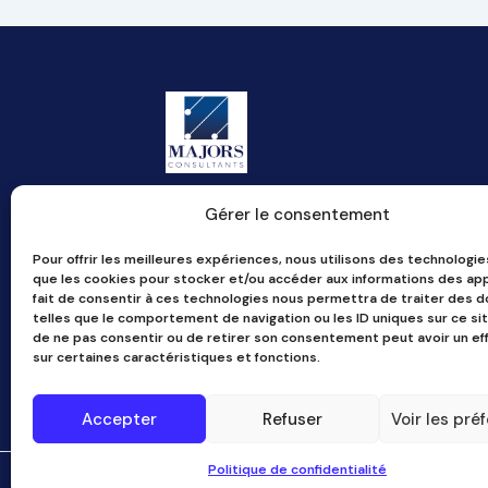
Gérer le consentement
Cabinet spécialisé depuis 1984
23 rue d'Antin - 75002 Paris
Pour offrir les meilleures expériences, nous utilisons des technologie
01 53 81 96 02
que les cookies pour stocker et/ou accéder aux informations des app
fait de consentir à ces technologies nous permettra de traiter des 
thomas.croise@majors-consultants.com
telles que le comportement de navigation ou les ID uniques sur ce site
romain.loiacono@majors-consultants.com
de ne pas consentir ou de retirer son consentement peut avoir un eff
sur certaines caractéristiques et fonctions.
Accepter
Refuser
Voir les pré
Politique de confidentialité
©
2026
Majors Consultants Tous droits rés