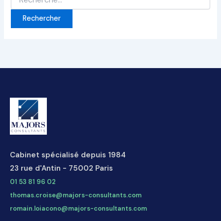
Cabinet spécialisé depuis 1984
23 rue d'Antin - 75002 Paris
01 53 81 96 02
thomas.croise@majors-consultants.com
romain.loiacono@majors-consultants.com