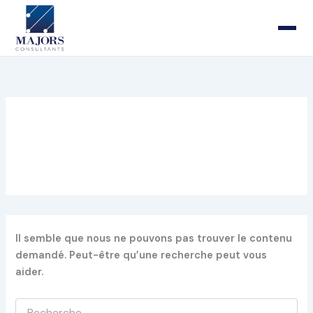
Rechercher :
Aller
au
contenu
équilibre vie privée-vie pro
Il semble que nous ne pouvons pas trouver le contenu
demandé. Peut-être qu’une recherche peut vous
aider.