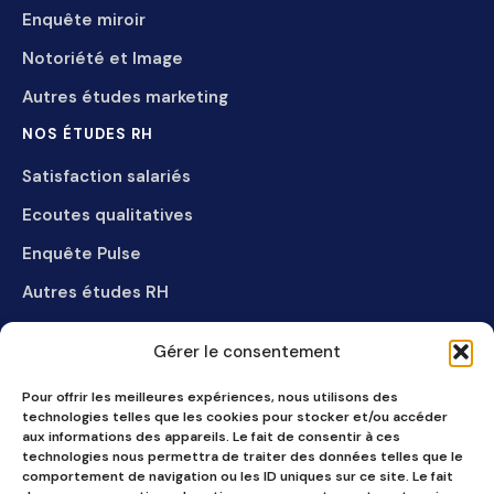
Enquête miroir
Notoriété et Image
Autres études marketing
NOS ÉTUDES RH
Satisfaction salariés
Ecoutes qualitatives
Enquête Pulse
Autres études RH
LE CABINET
Gérer le consentement
Références
Pour offrir les meilleures expériences, nous utilisons des
Qui sommes-nous
technologies telles que les cookies pour stocker et/ou accéder
aux informations des appareils. Le fait de consentir à ces
Recrutement
technologies nous permettra de traiter des données telles que le
comportement de navigation ou les ID uniques sur ce site. Le fait
RGPD dans nos études